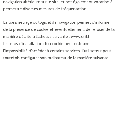
navigation ultérieure sur le site, et ont également vocation à
permettre diverses mesures de fréquentation.
Le paramétrage du logiciel de navigation permet d’informer
de la présence de cookie et éventuellement, de refuser de la
manière décrite à l’adresse suivante : www.cnil.fr
Le refus d’installation d’un cookie peut entraîner
l’impossibilité d’accéder à certains services. L’utilisateur peut
toutefois configurer son ordinateur de la manière suivante,
pour refuser l’installation des cookies :
Sous Internet Explorer : onglet outil / options internet.
Cliquez sur Confidentialité et choisissez Bloquer tous les
cookies. Validez sur Ok.
Sous Netscape : onglet édition / préférences. Cliquez sur
Avancées et choisissez Désactiver les cookies. Validez sur Ok.
5. Protection des biens et des personnes – gestion des