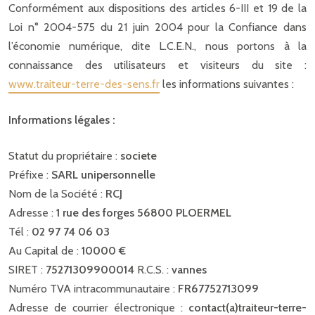
Conformément aux dispositions des articles 6-III et 19 de la
Loi n° 2004-575 du 21 juin 2004 pour la Confiance dans
l’économie numérique, dite L.C.E.N., nous portons à la
connaissance des utilisateurs et visiteurs du site :
www.traiteur-terre-des-sens.fr
les informations suivantes :
Informations légales :
Statut du propriétaire :
societe
Préfixe :
SARL unipersonnelle
Nom de la Société :
RCJ
Adresse :
1 rue des forges 56800 PLOERMEL
Tél :
02 97 74 06 03
Au Capital de :
10000 €
SIRET :
75271309900014
R.C.S. :
vannes
Numéro TVA intracommunautaire :
FR67752713099
Adresse de courrier électronique :
contact(a)traiteur-terre-