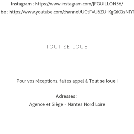
Instagram :
https://www.instagram.com/JFGUILLON56/
be :
https://www.youtube.com/channel/UCtFvU6ZU-KgQKQsN1Y
TOUT SE LOUE
Pour vos réceptions, faites appel à
Tout se loue
!
Adresses :
Agence et Siège - Nantes Nord Loire
11 rue Louis Renault 44800 Saint-Herblain
02 40 05 50 50